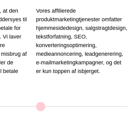
, at den
Vores affilierede
dersyes til
produktmarketingtjenester omfatter
etale for
hjemmesidedesign, salgstragtdesign,
 Vi laver
tekstforfatning, SEO,
re
konverteringsoptimering,
 misbrug af
medieannoncering, leadgenerering,
ler de
e-mailmarketingkampagner, og det
l betale
er kun toppen af ​​isbjerget.