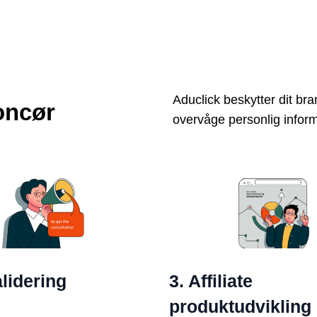
Aduclick beskytter dit bra
oncør
overvåge personlig infor
alidering
3. Affiliate
produktudvikling