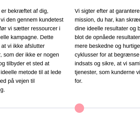
 er bekræftet af dig,
Vi sigter efter at garantere
 vi den gennem kundetest
mission, du har, kan skræd
ør vi sætter ressourcer i
dine ideelle resultater og b
ielle kampagne. Dette
blot de opnåede resultater.
at vi ikke afslutter
mere beskedne og hurtige
, som der ikke er nogen
cyklusser for at begrænse
og tilbyder et sted at
indsats og sikre, at vi sam
deelle metode til at lede
tjenester, som kunderne vi
ed på vejen til
for.
ng.