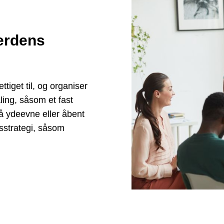
erdens
iget til, og organiser
ling, såsom et fast
på ydeevne eller åbent
dsstrategi, såsom