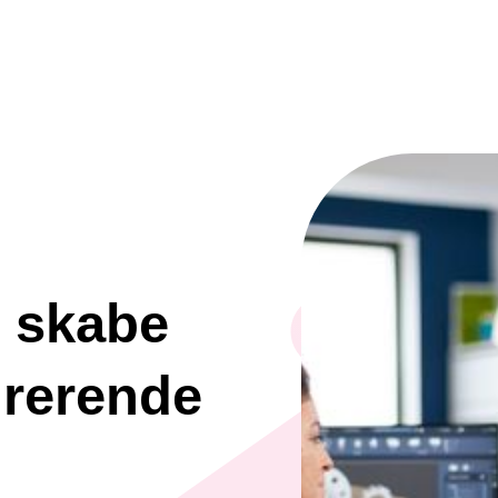
t skabe
irerende