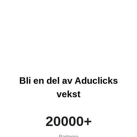
NextGen-sporing
Bli en del av Aduclicks
vekst
20000
+
Partnere