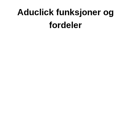
Aduclick funksjoner og
fordeler
Premium tilknyttet nettverk